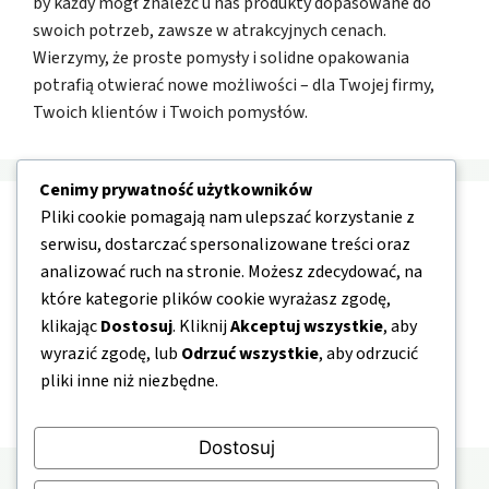
by każdy mógł znaleźć u nas produkty dopasowane do
swoich potrzeb, zawsze w atrakcyjnych cenach.
Wierzymy, że proste pomysły i solidne opakowania
potrafią otwierać nowe możliwości – dla Twojej firmy,
Twoich klientów i Twoich pomysłów.
Cenimy prywatność użytkowników
Pliki cookie pomagają nam ulepszać korzystanie z
Nawigacja
serwisu, dostarczać spersonalizowane treści oraz
analizować ruch na stronie. Możesz zdecydować, na
O nas
które kategorie plików cookie wyrażasz zgodę,
klikając
Dostosuj
. Kliknij
Akceptuj wszystkie
, aby
Kontakt
wyrazić zgodę, lub
Odrzuć wszystkie
, aby odrzucić
Mapa strony
pliki inne niż niezbędne.
Polityka prywatności
Dostosuj