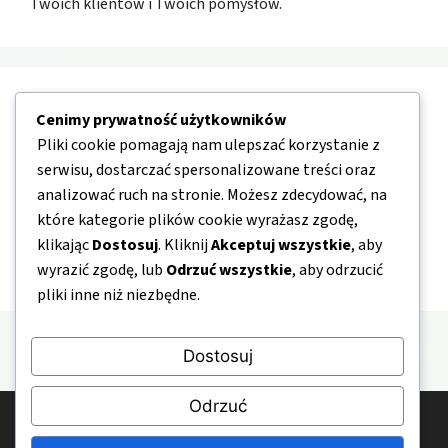
Twoich klientów i Twoich pomysłów.
Nawigacja
Cenimy prywatność użytkowników
Pliki cookie pomagają nam ulepszać korzystanie z
O nas
serwisu, dostarczać spersonalizowane treści oraz
analizować ruch na stronie. Możesz zdecydować, na
Kontakt
które kategorie plików cookie wyrażasz zgodę,
Mapa strony
klikając
Dostosuj
. Kliknij
Akceptuj wszystkie
, aby
Polityka prywatności
wyrazić zgodę, lub
Odrzuć wszystkie
, aby odrzucić
pliki inne niż niezbędne.
Dostosuj
Odrzuć
© 2026 BardzoTaniePakowanie.pl