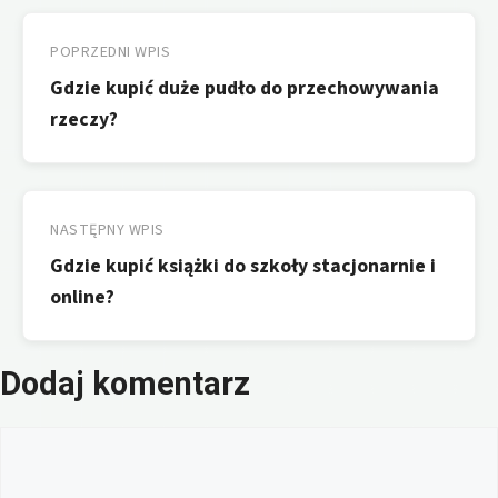
Nawigacja
wpisu
POPRZEDNI WPIS
Gdzie kupić duże pudło do przechowywania
rzeczy?
NASTĘPNY WPIS
Gdzie kupić książki do szkoły stacjonarnie i
online?
Dodaj komentarz
Komentarz