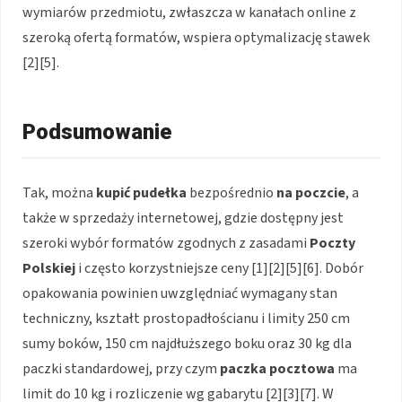
wymiarów przedmiotu, zwłaszcza w kanałach online z
szeroką ofertą formatów, wspiera optymalizację stawek
[2][5].
Podsumowanie
Tak, można
kupić pudełka
bezpośrednio
na poczcie
, a
także w sprzedaży internetowej, gdzie dostępny jest
szeroki wybór formatów zgodnych z zasadami
Poczty
Polskiej
i często korzystniejsze ceny [1][2][5][6]. Dobór
opakowania powinien uwzględniać wymagany stan
techniczny, kształt prostopadłościanu i limity 250 cm
sumy boków, 150 cm najdłuższego boku oraz 30 kg dla
paczki standardowej, przy czym
paczka pocztowa
ma
limit do 10 kg i rozliczenie wg gabarytu [2][3][7]. W