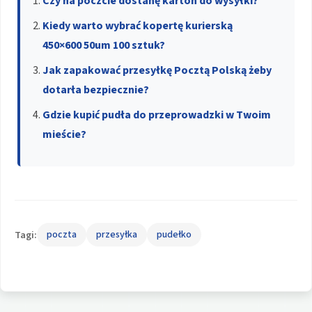
Czy na poczcie dostanę karton do wysyłki?
Kiedy warto wybrać kopertę kurierską
450×600 50um 100 sztuk?
Jak zapakować przesyłkę Pocztą Polską żeby
dotarła bezpiecznie?
Gdzie kupić pudła do przeprowadzki w Twoim
mieście?
Tagi:
poczta
przesyłka
pudełko