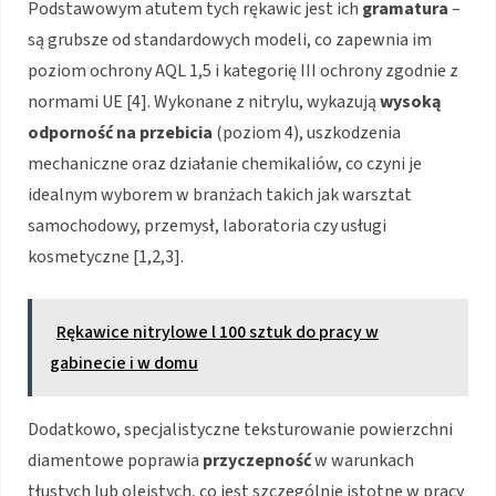
Podstawowym atutem tych rękawic jest ich
gramatura
–
są grubsze od standardowych modeli, co zapewnia im
poziom ochrony AQL 1,5 i kategorię III ochrony zgodnie z
normami UE [4]. Wykonane z nitrylu, wykazują
wysoką
odporność na przebicia
(poziom 4), uszkodzenia
mechaniczne oraz działanie chemikaliów, co czyni je
idealnym wyborem w branżach takich jak warsztat
samochodowy, przemysł, laboratoria czy usługi
kosmetyczne [1,2,3].
Rękawice nitrylowe l 100 sztuk do pracy w
gabinecie i w domu
Dodatkowo, specjalistyczne teksturowanie powierzchni
diamentowe poprawia
przyczepność
w warunkach
tłustych lub oleistych, co jest szczególnie istotne w pracy