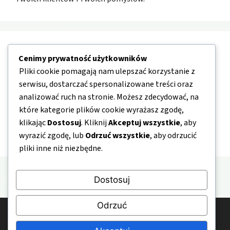
Nawigacja
Cenimy prywatność użytkowników
Pliki cookie pomagają nam ulepszać korzystanie z
O nas
serwisu, dostarczać spersonalizowane treści oraz
analizować ruch na stronie. Możesz zdecydować, na
Kontakt
które kategorie plików cookie wyrażasz zgodę,
Mapa strony
klikając
Dostosuj
. Kliknij
Akceptuj wszystkie
, aby
Polityka prywatności
wyrazić zgodę, lub
Odrzuć wszystkie
, aby odrzucić
pliki inne niż niezbędne.
Dostosuj
Odrzuć
© 2026 BardzoTaniePakowanie.pl