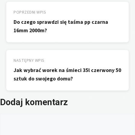
Nawigacja
wpisu
POPRZEDNI WPIS
Do czego sprawdzi się taśma pp czarna
16mm 2000m?
NASTĘPNY WPIS
Jak wybrać worek na śmieci 35l czerwony 50
sztuk do swojego domu?
Dodaj komentarz
Komentarz