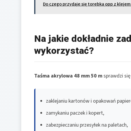
Do czego przydaje się torebka opp z klejem
Na jakie dokładnie za
wykorzystać?
Taśma akrylowa 48 mm 50 m
sprawdzi się
zaklejaniu kartonów i opakowań papie
zamykaniu paczek i kopert,
zabezpieczaniu przesyłek na paletach,