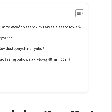
 m to wybór o szerokim zakresie zastosowań?
zystać?
tów dostępnych na rynku?
ować taśmę pakową akrylową 48 mm 50 m?