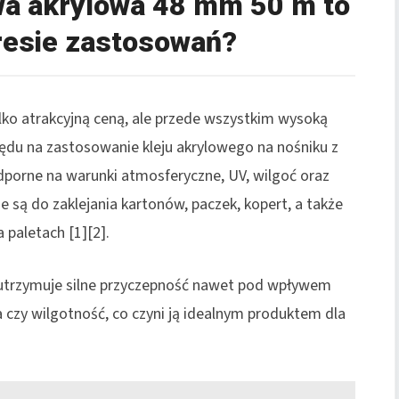
a akrylowa 48 mm 50 m to
resie zastosowań?
ko atrakcyjną ceną, ale przede wszystkim wysoką
lędu na zastosowanie kleju akrylowego na nośniku z
 odporne na warunki atmosferyczne, UV, wilgoć oraz
e są do zaklejania kartonów, paczek, kopert, a także
 paletach [1][2].
 utrzymuje silne przyczepność nawet pod wpływem
czy wilgotność, co czyni ją idealnym produktem dla