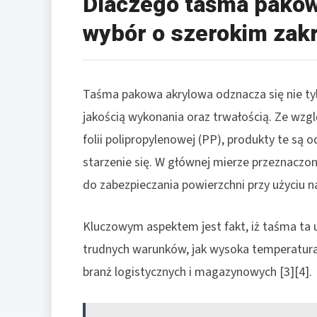
Dlaczego taśma pakow
wybór o szerokim zak
Taśma pakowa akrylowa odznacza się nie tyl
jakością wykonania oraz trwałością. Ze wzg
folii polipropylenowej (PP), produkty te są
starzenie się. W głównej mierze przeznaczon
do zabezpieczania powierzchni przy użyciu na
Kluczowym aspektem jest fakt, iż taśma ta
trudnych warunków, jak wysoka temperatura 
branż logistycznych i magazynowych [3][4].