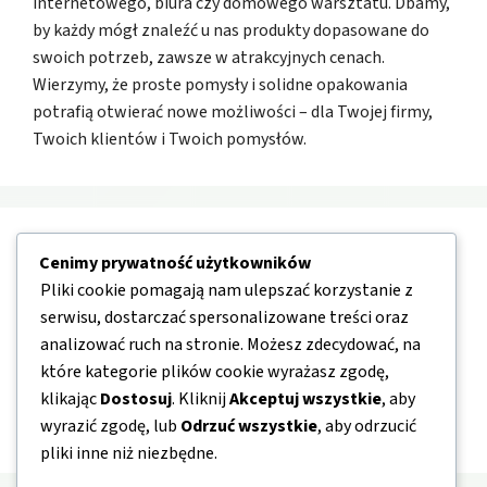
internetowego, biura czy domowego warsztatu. Dbamy,
by każdy mógł znaleźć u nas produkty dopasowane do
swoich potrzeb, zawsze w atrakcyjnych cenach.
Wierzymy, że proste pomysły i solidne opakowania
potrafią otwierać nowe możliwości – dla Twojej firmy,
Twoich klientów i Twoich pomysłów.
Nawigacja
Cenimy prywatność użytkowników
Pliki cookie pomagają nam ulepszać korzystanie z
serwisu, dostarczać spersonalizowane treści oraz
O nas
analizować ruch na stronie. Możesz zdecydować, na
Kontakt
które kategorie plików cookie wyrażasz zgodę,
Mapa strony
klikając
Dostosuj
. Kliknij
Akceptuj wszystkie
, aby
wyrazić zgodę, lub
Odrzuć wszystkie
, aby odrzucić
Polityka prywatności
pliki inne niż niezbędne.