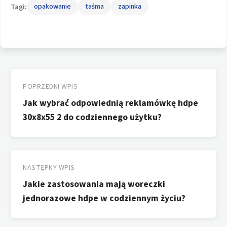
Tagi:
opakowanie
taśma
zapinka
Nawigacja
wpisu
POPRZEDNI WPIS
Jak wybrać odpowiednią reklamówkę hdpe
30x8x55 2 do codziennego użytku?
NASTĘPNY WPIS
Jakie zastosowania mają woreczki
jednorazowe hdpe w codziennym życiu?