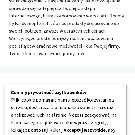
się każdego dnia. Z pasją doradzamy, jakie rozwiązania
sprawdzą się najlepiej dla Twojego sklepu
internetowego, biura czy domowego warsztatu. Dbamy,
by każdy mógł znaleźć u nas produkty dopasowane do
swoich potrzeb, zawsze w atrakcyjnych cenach.
Wierzymy, że proste pomysły i solidne opakowania
potrafią otwierać nowe możliwości – dla Twojej firmy,
Twoich klientów i Twoich pomysłów.
Nawigacja
Cenimy prywatność użytkowników
Pliki cookie pomagają nam ulepszać korzystanie z
O nas
serwisu, dostarczać spersonalizowane treści oraz
Kontakt
analizować ruch na stronie. Możesz zdecydować, na
które kategorie plików cookie wyrażasz zgodę,
Mapa strony
klikając
Dostosuj
. Kliknij
Akceptuj wszystkie
, aby
Polityka prywatności