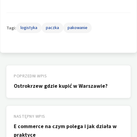
Tagi:
logistyka
paczka
pakowanie
Nawigacja
wpisu
POPRZEDNI WPIS
Ostrokrzew gdzie kupić w Warszawie?
NASTĘPNY WPIS
E commerce na czym polega i jak działa w
praktyce