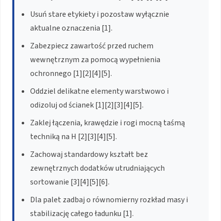
Usuń stare etykiety i pozostaw wyłącznie
aktualne oznaczenia [1].
Zabezpiecz zawartość przed ruchem
wewnętrznym za pomocą wypełnienia
ochronnego [1][2][4][5].
Oddziel delikatne elementy warstwowo i
odizoluj od ścianek [1][2][3][4][5].
Zaklej łączenia, krawędzie i rogi mocną taśmą
techniką na H [2][3][4][5].
Zachowaj standardowy kształt bez
zewnętrznych dodatków utrudniających
sortowanie [3][4][5][6].
Dla palet zadbaj o równomierny rozkład masy i
stabilizację całego ładunku [1].