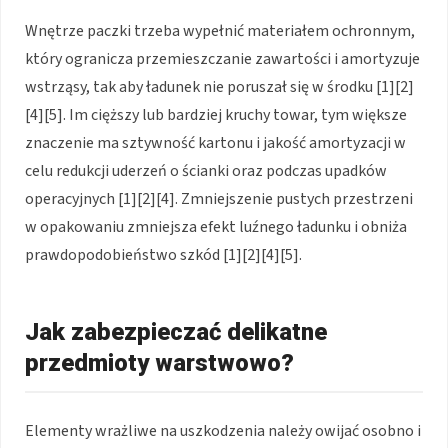
Wnętrze paczki trzeba wypełnić materiałem ochronnym,
który ogranicza przemieszczanie zawartości i amortyzuje
wstrząsy, tak aby ładunek nie poruszał się w środku [1][2]
[4][5]. Im cięższy lub bardziej kruchy towar, tym większe
znaczenie ma sztywność kartonu i jakość amortyzacji w
celu redukcji uderzeń o ścianki oraz podczas upadków
operacyjnych [1][2][4]. Zmniejszenie pustych przestrzeni
w opakowaniu zmniejsza efekt luźnego ładunku i obniża
prawdopodobieństwo szkód [1][2][4][5].
Jak zabezpieczać delikatne
przedmioty warstwowo?
Elementy wrażliwe na uszkodzenia należy owijać osobno i