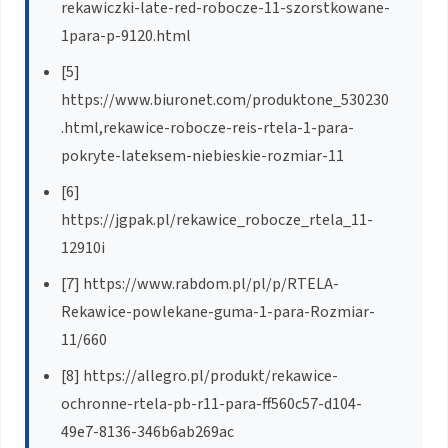
rekawiczki-late-red-robocze-11-szorstkowane-
1para-p-9120.html
[5]
https://www.biuronet.com/produktone_530230
.html,rekawice-robocze-reis-rtela-1-para-
pokryte-lateksem-niebieskie-rozmiar-11
[6]
https://jgpak.pl/rekawice_robocze_rtela_11-
12910i
[7] https://www.rabdom.pl/pl/p/RTELA-
Rekawice-powlekane-guma-1-para-Rozmiar-
11/660
[8] https://allegro.pl/produkt/rekawice-
ochronne-rtela-pb-r11-para-ff560c57-d104-
49e7-8136-346b6ab269ac