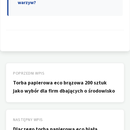
warzyw?
Nawigacja
wpisu
POPRZEDNI WPIS
Torba papierowa eco brązowa 200 sztuk
jako wybór dla firm dbających o środowisko
NASTĘPNY WPIS
Dlaczego torba papierowa eco biała