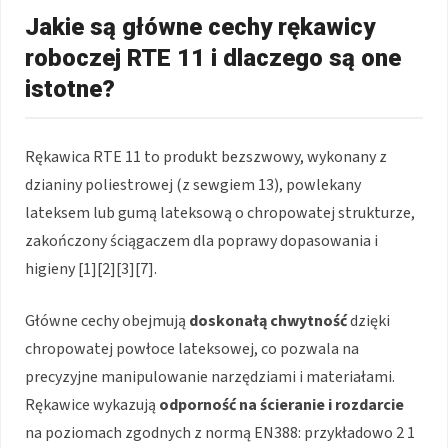
Jakie są główne cechy rękawicy
roboczej RTE 11 i dlaczego są one
istotne?
Rękawica RTE 11 to produkt bezszwowy, wykonany z
dzianiny poliestrowej (z sewgiem 13), powlekany
lateksem lub gumą lateksową o chropowatej strukturze,
zakończony ściągaczem dla poprawy dopasowania i
higieny [1][2][3][7].
Główne cechy obejmują
doskonałą chwytność
dzięki
chropowatej powłoce lateksowej, co pozwala na
precyzyjne manipulowanie narzędziami i materiałami.
Rękawice wykazują
odporność na ścieranie i rozdarcie
na poziomach zgodnych z normą EN388: przykładowo 2 1