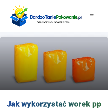
Przejdź
do
treści
Menu
Jak wykorzystać worek pp