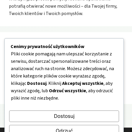
potrafią otwierać nowe możliwości – dla Twojej firmy,
Twoich klientów i Twoich pomysłów.
Nawigacja
Cenimy prywatność użytkowników
Pliki cookie pomagają nam ulepszać korzystanie z
serwisu, dostarczać spersonalizowane treści oraz
O nas
analizować ruch na stronie. Możesz zdecydować, na
Kontakt
które kategorie plików cookie wyrażasz zgodę,
Mapa strony
klikając
Dostosuj
. Kliknij
Akceptuj wszystkie
, aby
wyrazić zgodę, lub
Odrzuć wszystkie
, aby odrzucić
Polityka prywatności
pliki inne niż niezbędne.
Dostosuj
Odrzuć