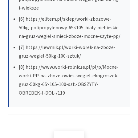
i-wieksze
[6] https://elitem.pl/sklep/worki-zbozowe-
50kg-polipropylenowy-65×105-bialy-niebieskie-
na-gruz-wegiel-smieci-zboze-mocne-szyte-pp/
[7] https://lewmik.pl/worki-worek-na-zboze-
gruz-wegiel-50kg-100-sztuk/
[8] https://www.worki-rolnicze.pl/pl/p/Mocne-
worki-PP-na-zboze-owies-wegiel-ekogroszek-
gruz-50kg-65×105-100-szt.-OBSZYTY-
OBREBEK-I-DOL-/119