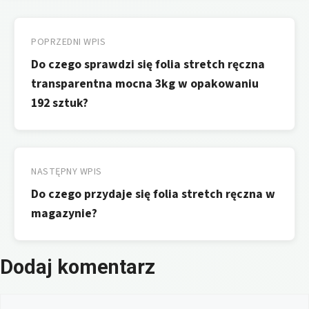
Nawigacja
wpisu
POPRZEDNI WPIS
Do czego sprawdzi się folia stretch ręczna
transparentna mocna 3kg w opakowaniu
192 sztuk?
NASTĘPNY WPIS
Do czego przydaje się folia stretch ręczna w
magazynie?
Dodaj komentarz
Komentarz