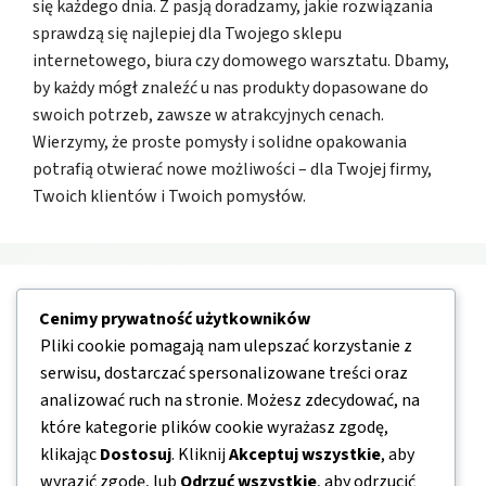
się każdego dnia. Z pasją doradzamy, jakie rozwiązania
sprawdzą się najlepiej dla Twojego sklepu
internetowego, biura czy domowego warsztatu. Dbamy,
by każdy mógł znaleźć u nas produkty dopasowane do
swoich potrzeb, zawsze w atrakcyjnych cenach.
Wierzymy, że proste pomysły i solidne opakowania
potrafią otwierać nowe możliwości – dla Twojej firmy,
Twoich klientów i Twoich pomysłów.
Nawigacja
Cenimy prywatność użytkowników
Pliki cookie pomagają nam ulepszać korzystanie z
serwisu, dostarczać spersonalizowane treści oraz
O nas
analizować ruch na stronie. Możesz zdecydować, na
Kontakt
które kategorie plików cookie wyrażasz zgodę,
Mapa strony
klikając
Dostosuj
. Kliknij
Akceptuj wszystkie
, aby
wyrazić zgodę, lub
Odrzuć wszystkie
, aby odrzucić
Polityka prywatności