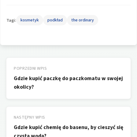
Tagi:
kosmetyk
podkład
the ordinary
Nawigacja
wpisu
POPRZEDNI WPIS
Gdzie kupić paczkę do paczkomatu w swojej
okolicy?
NASTĘPNY WPIS
Gdzie kupić chemię do basenu, by cieszyć się
czystą wodą?