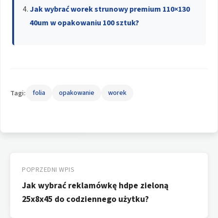
Jak wybrać worek strunowy premium 110×130
40um w opakowaniu 100 sztuk?
Tagi:
folia
opakowanie
worek
Nawigacja
wpisu
POPRZEDNI WPIS
Jak wybrać reklamówkę hdpe zieloną
25x8x45 do codziennego użytku?