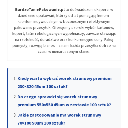
BardzoTaniePakowanie.pl
to doświadczeni eksperci w
dziedzinie opakowań, którzy od lat pomagają firmom i
klientom indywidualnym w bezpiecznym i efektywnym
pakowaniu przesyłek. Oferujemy szeroki wybór kartonów,
kopert, taśm i ekologicznych wypełniaczy, zawsze stawiając
na rzetelność, doradztwo oraz konkurencyjne ceny. Pakuj
pomysły, rozwijaj biznes – z nami każda przesyłka dotrze na
czas i w nienaruszonym stanie.
Kiedy warto wybrać worek strunowy premium
230×320 45um 100 sztuk?
Do czego sprawdzi się worek strunowy
premium 550×550 45um w zestawie 100 sztuk?
Jakie zastosowanie ma worek strunowy
70×100 50um 100 sztuk?