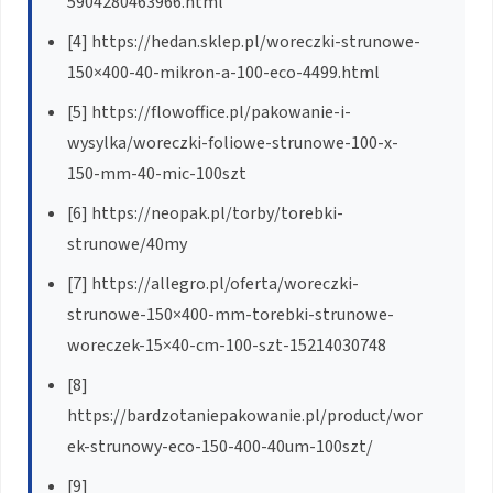
5904280463966.html
[4] https://hedan.sklep.pl/woreczki-strunowe-
150×400-40-mikron-a-100-eco-4499.html
[5] https://flowoffice.pl/pakowanie-i-
wysylka/woreczki-foliowe-strunowe-100-x-
150-mm-40-mic-100szt
[6] https://neopak.pl/torby/torebki-
strunowe/40my
[7] https://allegro.pl/oferta/woreczki-
strunowe-150×400-mm-torebki-strunowe-
woreczek-15×40-cm-100-szt-15214030748
[8]
https://bardzotaniepakowanie.pl/product/wor
ek-strunowy-eco-150-400-40um-100szt/
[9]