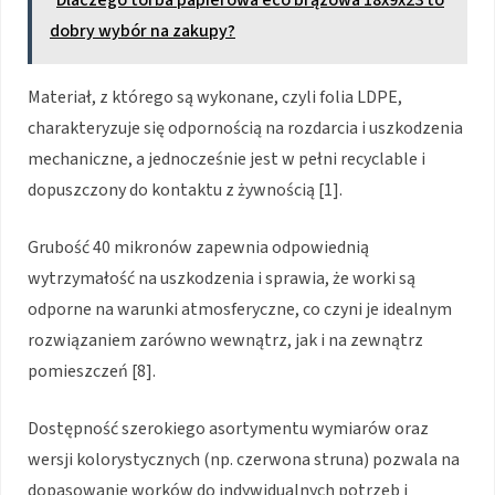
Dlaczego torba papierowa eco brązowa 18x9x23 to
dobry wybór na zakupy?
Materiał, z którego są wykonane, czyli folia LDPE,
charakteryzuje się odpornością na rozdarcia i uszkodzenia
mechaniczne, a jednocześnie jest w pełni recyclable i
dopuszczony do kontaktu z żywnością [1].
Grubość 40 mikronów zapewnia odpowiednią
wytrzymałość na uszkodzenia i sprawia, że worki są
odporne na warunki atmosferyczne, co czyni je idealnym
rozwiązaniem zarówno wewnątrz, jak i na zewnątrz
pomieszczeń [8].
Dostępność szerokiego asortymentu wymiarów oraz
wersji kolorystycznych (np. czerwona struna) pozwala na
dopasowanie worków do indywidualnych potrzeb i