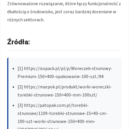
Zrównoważone rozwiązanie, które łączy funkcjonalność z
dbałością o środowisko, jest coraz bardziej doceniane w
różnych sektorach.
Źródła:
[1] https://isopack.pl/pl/p/Woreczek-strunowy-
Premium-150×400-opakowanie-100-szt./94
[2] https://marpok.pl/produkt/worki-woreczki-
torebki-strunowe-150×400-mm-100szt/
[3] https://patopak.com.pl/torebki-
strunowe/1109-torebki-strunowe-15×40-cm-
100-szt-worki-strunowe-150×400-mm-