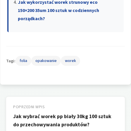
Jak wykorzystać worek strunowy eco
150×200 35um 100 sztuk w codziennych
porządkach?
Tagi:
folia
opakowanie
worek
Nawigacja
wpisu
POPRZEDNI WPIS
Jak wybrać worek pp biały 30kg 100 sztuk
do przechowywania produktów?