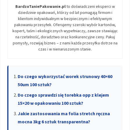
BardzoTaniePakowanie.pl
to doświadczeni eksperci w
dziedzinie opakowań, którzy od lat pomagają firmom i
klientom indywidualnym w bezpiecznym i efektywnym
pakowaniu przesyłek. Oferujemy szeroki wybór kartonów,
kopert, taśm i ekologicznych wypełniaczy, zawsze stawiając
na rzetelność, doradztwo oraz konkurencyjne ceny. Pakuj
pomysły, rozwijaj biznes – z nami każda przesyłka dotrze na
czas i w nienaruszonym stanie.
Do czego wykorzystać worek strunowy 40×60
50um 100 sztuk?
Do czego sprawdzi się torebka opp z klejem
15×20 w opakowaniu 100 sztuk?
Jakie zastosowania ma folia stretch ręczna
mocna 3kg 6 sztuk transparentna?