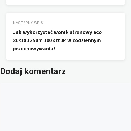
NASTĘPNY WPIS
Jak wykorzystać worek strunowy eco
80×180 35um 100 sztuk w codziennym
przechowywaniu?
Dodaj komentarz
Komentarz