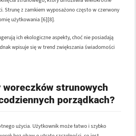
nięcia strunowego, który umożliwia wielokrotne
ści. Strunę z zamkiem wyposażono często w czerwony
omię użytkowania [6][8].
erują ich ekologiczne aspekty, choć nie posiadają
jednak wpisuje się w trend zwiększania świadomości
ty woreczków strunowych
codziennych porządkach?
tnego użycia. Użytkownik może łatwo i szybko
orek bez obaw o utratę szczelności, co jest