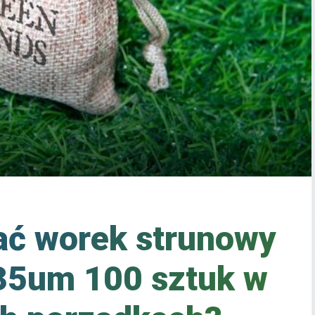
ać worek strunowy
35um 100 sztuk w