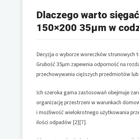
Dlaczego warto sięgać
150×200 35µm w codz
Decyzja o wyborze woreczków strunowych tej k
Grubość 35µm zapewnia odporność na rozdarci
przechowywania cięższych przedmiotów lub 
Ich szeroka gama zastosowań obejmuje zar
organizację przestrzeni w warunkach domow
i możliwość wielokrotnego użytkowania prze
ilości odpadów [2][7].