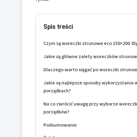
Spis treści
Czym są woreczki strunowe eco 150×200 35µ
Jakie są główne zalety woreczków struno
Dlaczego warto sięgać po woreczki struno
Jakie są najlepsze sposoby wykorzystania
porządkach?
Na co zwrócić uwagę przy wyborze worecz
porządków?
Podsumowanie