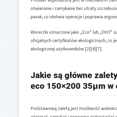
Produkt wyposażony jest w mechanizm zamk
otwieranie i zamykanie bez utraty szczelno
pasek, co ułatwia operacje i poprawia ergon
Woreczki oznaczone jako „Eco” lub „EKO” sug
oficjalnych certyfikatów ekologicznych, co 
ekologicznej użytkowników [2][4][7].
Jakie są główne zale
eco 150×200 35µm w 
Podstawową zaletą jest możliwość wielokro
otwierać, zamykać i ponownie wykorzystać w