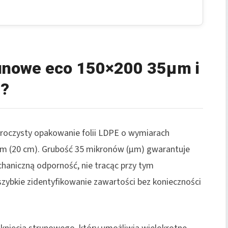
unowe eco 150×200 35µm i
i?
roczysty opakowanie folii LDPE o wymiarach
mm (20 cm). Grubość 35 mikronów (µm) gwarantuje
haniczną odporność, nie tracąc przy tym
szybkie zidentyfikowanie zawartości bez konieczności