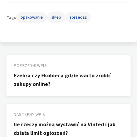
Tagi:
opakowanie
sklep
sprzedaż
Nawigacja
wpisu
POPRZEDNI WPIS
Ezebra czy Ekobieca gdzie warto zrobić
zakupy online?
NASTĘPNY WPIS
Ile rzeczy można wystawić na Vinted i jak
działa limit ogłoszeń?