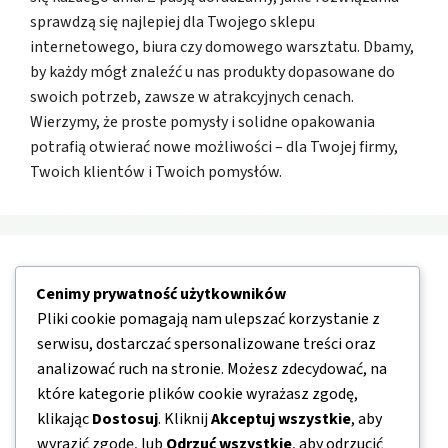
sprawdzą się najlepiej dla Twojego sklepu
internetowego, biura czy domowego warsztatu. Dbamy,
by każdy mógł znaleźć u nas produkty dopasowane do
swoich potrzeb, zawsze w atrakcyjnych cenach.
Wierzymy, że proste pomysły i solidne opakowania
potrafią otwierać nowe możliwości – dla Twojej firmy,
Twoich klientów i Twoich pomysłów.
Nawigacja
Cenimy prywatność użytkowników
Pliki cookie pomagają nam ulepszać korzystanie z
O nas
serwisu, dostarczać spersonalizowane treści oraz
analizować ruch na stronie. Możesz zdecydować, na
Kontakt
które kategorie plików cookie wyrażasz zgodę,
Mapa strony
klikając
Dostosuj
. Kliknij
Akceptuj wszystkie
, aby
Polityka prywatności
wyrazić zgodę, lub
Odrzuć wszystkie
, aby odrzucić