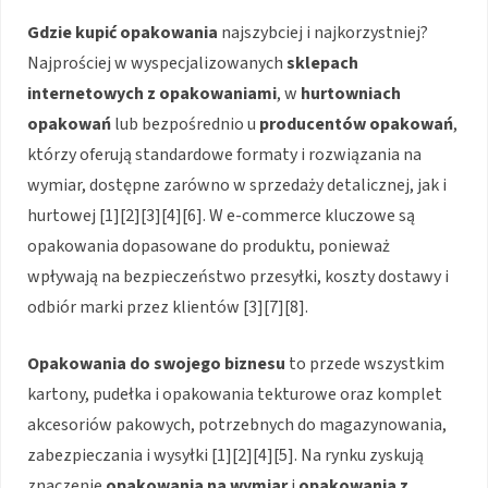
Gdzie kupić opakowania
najszybciej i najkorzystniej?
Najprościej w wyspecjalizowanych
sklepach
internetowych z opakowaniami
, w
hurtowniach
opakowań
lub bezpośrednio u
producentów opakowań
,
którzy oferują standardowe formaty i rozwiązania na
wymiar, dostępne zarówno w sprzedaży detalicznej, jak i
hurtowej [1][2][3][4][6]. W e-commerce kluczowe są
opakowania dopasowane do produktu, ponieważ
wpływają na bezpieczeństwo przesyłki, koszty dostawy i
odbiór marki przez klientów [3][7][8].
Opakowania do swojego biznesu
to przede wszystkim
kartony, pudełka i opakowania tekturowe oraz komplet
akcesoriów pakowych, potrzebnych do magazynowania,
zabezpieczania i wysyłki [1][2][4][5]. Na rynku zyskują
znaczenie
opakowania na wymiar
i
opakowania z