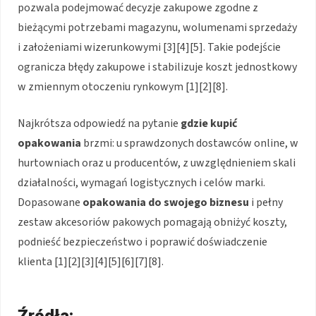
pozwala podejmować decyzje zakupowe zgodne z
bieżącymi potrzebami magazynu, wolumenami sprzedaży
i założeniami wizerunkowymi [3][4][5]. Takie podejście
ogranicza błędy zakupowe i stabilizuje koszt jednostkowy
w zmiennym otoczeniu rynkowym [1][2][8].
Najkrótsza odpowiedź na pytanie
gdzie kupić
opakowania
brzmi: u sprawdzonych dostawców online, w
hurtowniach oraz u producentów, z uwzględnieniem skali
działalności, wymagań logistycznych i celów marki.
Dopasowane
opakowania do swojego biznesu
i pełny
zestaw akcesoriów pakowych pomagają obniżyć koszty,
podnieść bezpieczeństwo i poprawić doświadczenie
klienta [1][2][3][4][5][6][7][8].