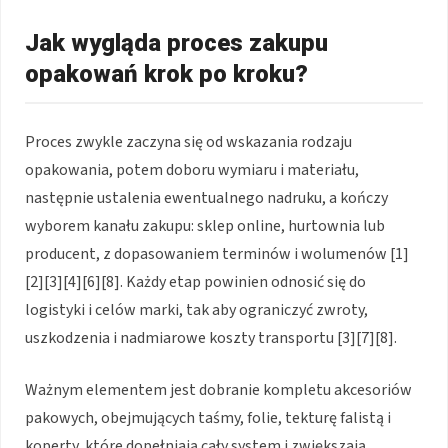
Jak wygląda proces zakupu
opakowań krok po kroku?
Proces zwykle zaczyna się od wskazania rodzaju
opakowania, potem doboru wymiaru i materiału,
następnie ustalenia ewentualnego nadruku, a kończy
wyborem kanału zakupu: sklep online, hurtownia lub
producent, z dopasowaniem terminów i wolumenów [1]
[2][3][4][6][8]. Każdy etap powinien odnosić się do
logistyki i celów marki, tak aby ograniczyć zwroty,
uszkodzenia i nadmiarowe koszty transportu [3][7][8].
Ważnym elementem jest dobranie kompletu akcesoriów
pakowych, obejmujących taśmy, folie, tekturę falistą i
koperty, które dopełniają cały system i zwiększają