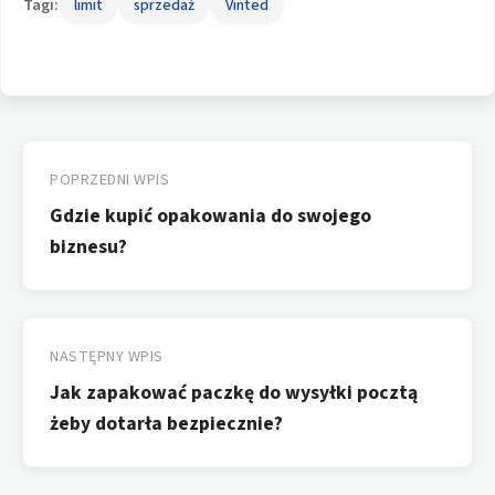
Tagi:
limit
sprzedaż
Vinted
Nawigacja
wpisu
POPRZEDNI WPIS
Gdzie kupić opakowania do swojego
biznesu?
NASTĘPNY WPIS
Jak zapakować paczkę do wysyłki pocztą
żeby dotarła bezpiecznie?