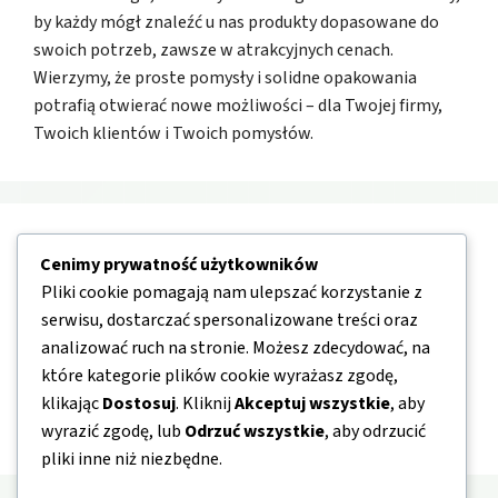
by każdy mógł znaleźć u nas produkty dopasowane do
swoich potrzeb, zawsze w atrakcyjnych cenach.
Wierzymy, że proste pomysły i solidne opakowania
potrafią otwierać nowe możliwości – dla Twojej firmy,
Twoich klientów i Twoich pomysłów.
Nawigacja
Cenimy prywatność użytkowników
Pliki cookie pomagają nam ulepszać korzystanie z
O nas
serwisu, dostarczać spersonalizowane treści oraz
analizować ruch na stronie. Możesz zdecydować, na
Kontakt
które kategorie plików cookie wyrażasz zgodę,
Mapa strony
klikając
Dostosuj
. Kliknij
Akceptuj wszystkie
, aby
Polityka prywatności
wyrazić zgodę, lub
Odrzuć wszystkie
, aby odrzucić
pliki inne niż niezbędne.