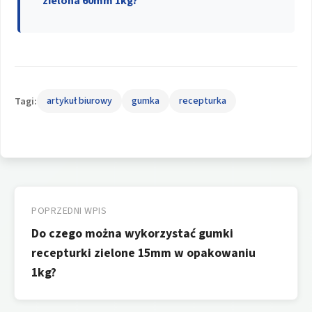
zielona 60mm 1kg?
Tagi:
artykuł biurowy
gumka
recepturka
Nawigacja
wpisu
POPRZEDNI WPIS
Do czego można wykorzystać gumki
recepturki zielone 15mm w opakowaniu
1kg?