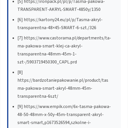
[5] https://ironpack.pl/pl/p/Tasma-pakowa-
TRANSPARENT-AKRYL-SMART-4850y/1350
[6] https://kartony24.eu/pl/p/Tasma-akryl-
transparentna-48×45-SMART-6-szt./326
[7] https://www.castorama.pl/departments/ta-
ma-pakowa-smart-klej-ca-akryl-
transparentna-48mm-45m-1-
szt-/5903719450300_CAPL.prd
[8]
https://bardzotaniepakowanie.pl/product/tas
ma-pakowa-smart-akryl-48mm-45m-
transparentna-6szt/
[9] https://www.empik.com/6x-tasma-pakowa-
48-50-48mm-x-50y-45m-transparent-akryl-
smart-smart,p1673526594,szkolne-i-