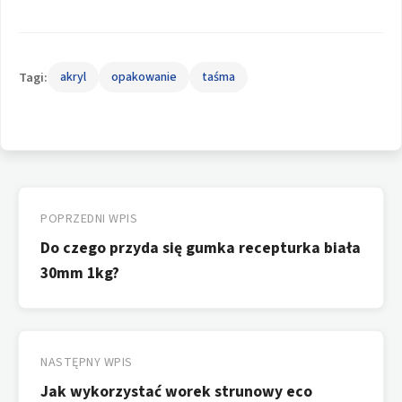
Tagi:
akryl
opakowanie
taśma
Nawigacja
wpisu
POPRZEDNI WPIS
Do czego przyda się gumka recepturka biała
30mm 1kg?
NASTĘPNY WPIS
Jak wykorzystać worek strunowy eco